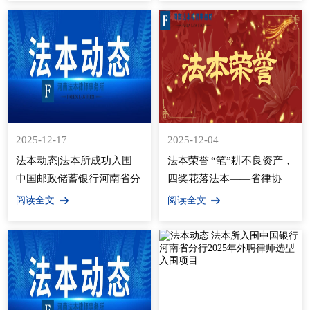
2025-12-17
2025-12-04
法本动态|法本所成功入围
法本荣誉|“笔”耕不良资产，
中国邮政储蓄银行河南省分
四奖花落法本——省律协
行外聘律师库第一、二、三
2024年度征文战绩速报
阅读全文
阅读全文
标段