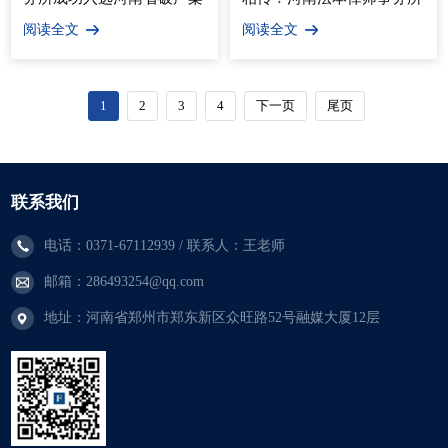
件一级管理人名册
“谢师恩・传帮带” 活动圆
阅读全文
阅读全文
满落幕
1
2
3
4
下一页
尾页
联系我们
电话：0371-67112939 / 联系人：王老师
邮箱：286493254@qq.com
地址：河南省郑州市郑东新区众旺路52号融媒大厦12层