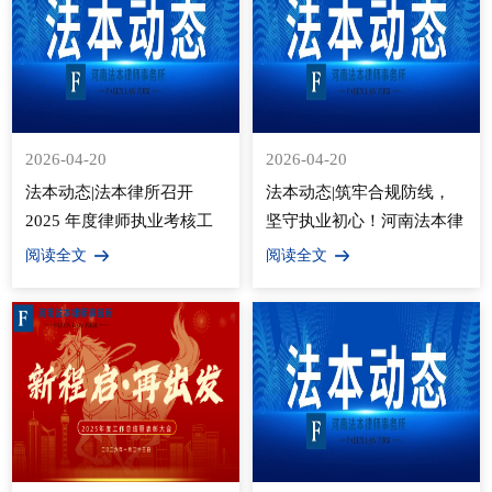
2026-04-20
2026-04-20
法本动态|法本律所召开
法本动态|筑牢合规防线，
2025 年度律师执业考核工
坚守执业初心！河南法本律
作会议，严把执业考核关
所开展风险防控专题教育培
阅读全文
阅读全文
训